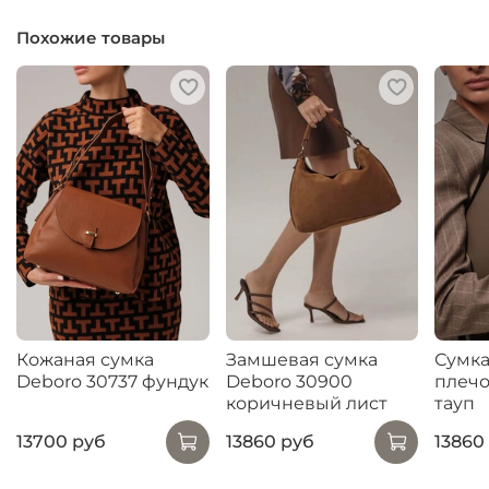
Похожие товары
Кожаная сумка
Замшевая сумка
Сумка
Deboro 30737 фундук
Deboro 30900
плечо
коричневый лист
тауп
13700 руб
13860 руб
13860