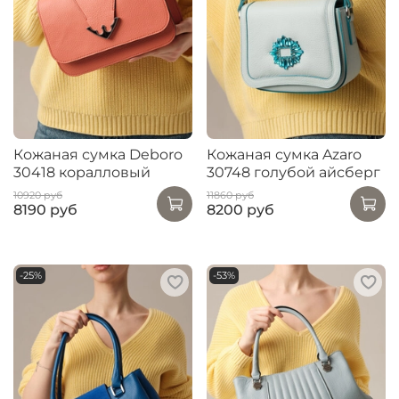
Кожаная сумка Deboro
Кожаная сумка Azaro
30418 коралловый
30748 голубой айсберг
10920 руб
11860 руб
8190 руб
8200 руб
-25%
-53%