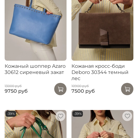
Кожаный шоппер Azaro
Кожаная кросс-боди
30612 сиреневый закат
Deboro 30344 темный
лес
13000 руб
10900 руб
9750 руб
7500 руб
-39%
-39%