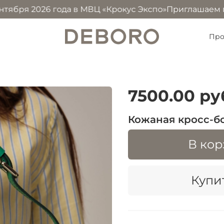
бря 2026 года в МВЦ «Крокус Экспо»
Приглашаем посети
Про
7500.00 ру
Кожаная кросс-бо
В кор
Купит