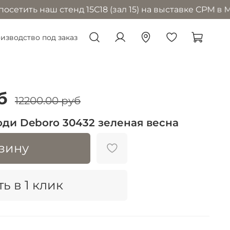
ть наш стенд 15С18 (зал 15) на выставке CPM в Москв
изводство под заказ
б
12200.00 руб
ди Deboro 30432 зеленая весна
зину
ь в 1 клик