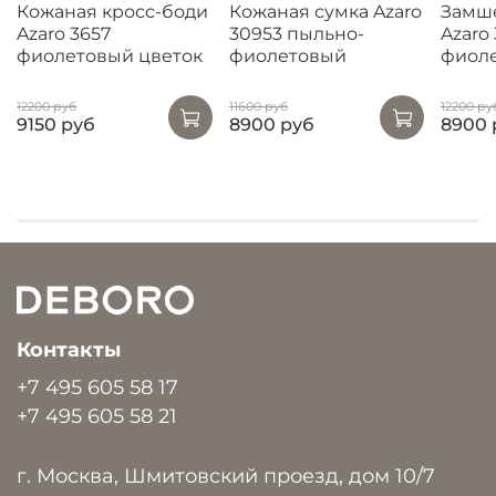
Кожаная кросс-боди
Кожаная сумка Azaro
Замше
Azaro 3657
30953 пыльно-
Azaro
фиолетовый цветок
фиолетовый
фиоле
12200 руб
11600 руб
12200 ру
9150 руб
8900 руб
8900 
Контакты
+7 495 605 58 17
+7 495 605 58 21
г. Москва, Шмитовский проезд, дом 10/7