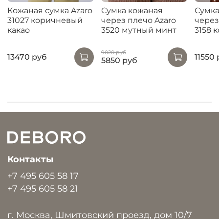
Кожаная сумка Azaro
Сумка кожаная
Сумка
31027 коричневый
через плечо Azaro
через
какао
3520 мутный минт
3158 
9020 руб
13470 руб
11550
5850 руб
Контакты
+7 495 605 58 17
+7 495 605 58 21
г. Москва, Шмитовский проезд, дом 10/7