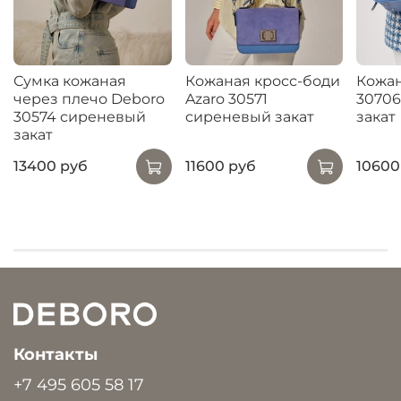
Сумка кожаная
Кожаная кросс-боди
Кожан
через плечо Deboro
Azaro 30571
30706
30574 сиреневый
сиреневый закат
закат
закат
13400 руб
11600 руб
10600
Контакты
+7 495 605 58 17