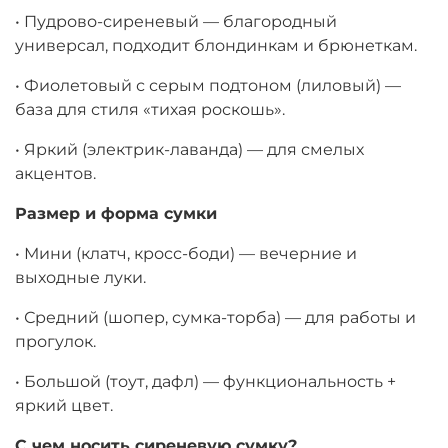
• Пудрово-сиреневый — благородный
универсал, подходит блондинкам и брюнеткам.
• Фиолетовый с серым подтоном (лиловый) —
база для стиля «тихая роскошь».
• Яркий (электрик-лаванда) — для смелых
акцентов.
Размер
и
форма сумки
• Мини (клатч, кросс-боди) — вечерние и
выходные луки.
• Средний (шопер, сумка-торба) — для работы и
прогулок.
• Большой (тоут, дафл) — функциональность +
яркий цвет.
С
чем
носить
сиреневую
сумку
?