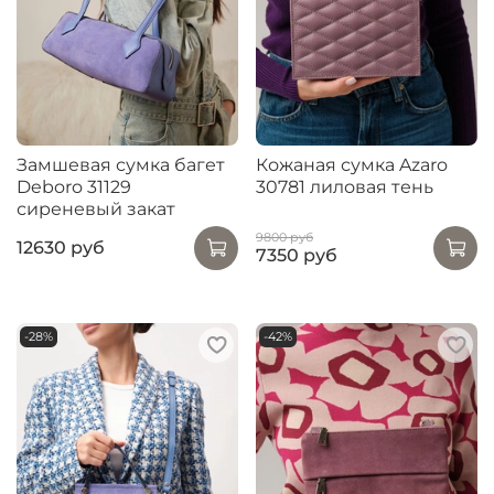
Замшевая сумка багет
Кожаная сумка Azaro
Deboro 31129
30781 лиловая тень
сиреневый закат
9800 руб
12630 руб
7350 руб
-28%
-42%