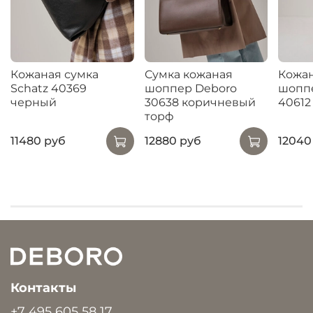
Кожаная сумка
Сумка кожаная
Кожан
Schatz 40369
шоппер Deboro
шоппе
черный
30638 коричневый
40612
торф
11480 руб
12880 руб
12040
Контакты
+7 495 605 58 17