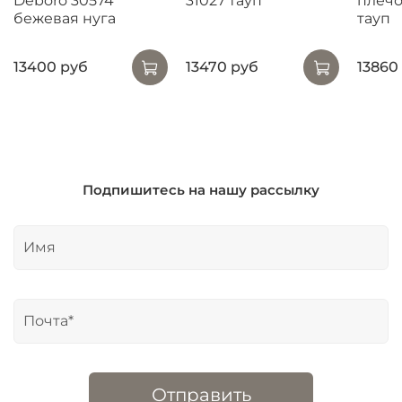
Deboro 30574
31027 тауп
плечо
бежевая нуга
тауп
13400 руб
13470 руб
13860
Подпишитесь на нашу рассылку
Отправить