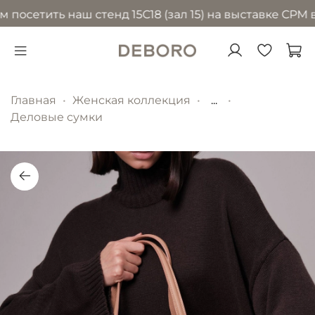
осетить наш стенд 15С18 (зал 15) на выставке CPM в 
Главная
Женская коллекция
...
Деловые сумки