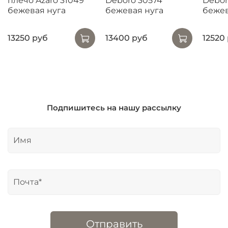
плечо Azaro 31049
Deboro 30574
Debor
бежевая нуга
бежевая нуга
беже
13250 руб
13400 руб
12520
Подпишитесь на нашу рассылку
Отправить