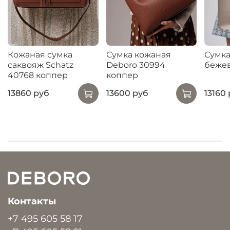
Кожаная сумка
Сумка кожаная
Сумка
саквояж Schatz
Deboro 30994
беже
40768 коппер
коппер
13860 руб
13600 руб
13160
Контакты
+7 495 605 58 17