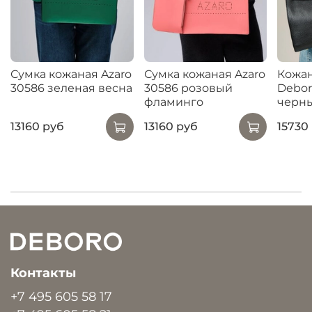
Сумка кожаная Azaro
Сумка кожаная Azaro
Кожан
30586 зеленая весна
30586 розовый
Debor
фламинго
черн
13160 руб
13160 руб
15730
Контакты
+7 495 605 58 17