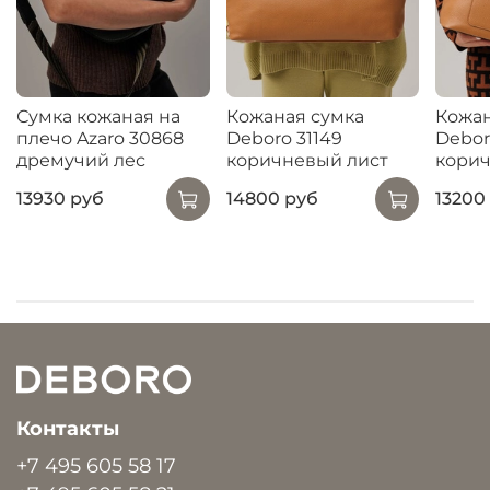
Сумка кожаная на
Кожаная сумка
Кожан
плечо Azaro 30868
Deboro 31149
Debor
дремучий лес
коричневый лист
корич
13930 руб
14800 руб
13200
Контакты
+7 495 605 58 17