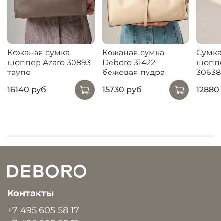
Кожаная сумка
Кожаная сумка
Сумка
шоппер Azaro 30893
Deboro 31422
шопп
таупе
бежевая пудра
30638
16140 руб
15730 руб
12880
Контакты
+7 495 605 58 17