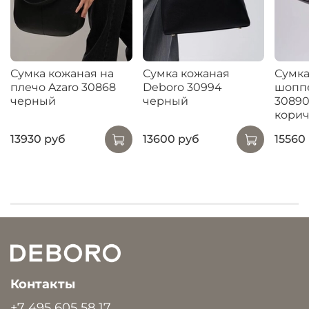
Сумка кожаная на
Сумка кожаная
Сумка
плечо Azaro 30868
Deboro 30994
шопп
черный
черный
30890
кори
13930 руб
13600 руб
15560
Контакты
+7 495 605 58 17