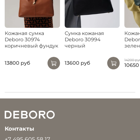
Кожаная сумка
Сумка кожаная
Кожан
Deboro 30974
Deboro 30994
Debor
коричневый фундук
черный
зеле
14200 ру
13800 руб
13600 руб
10650
Контакты
+7 495 605 58 17