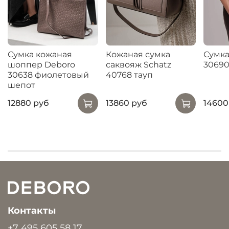
Сумка кожаная
Кожаная сумка
Сумка
шоппер Deboro
саквояж Schatz
30690
30638 фиолетовый
40768 тауп
шепот
12880 руб
13860 руб
14600
Контакты
+7 495 605 58 17