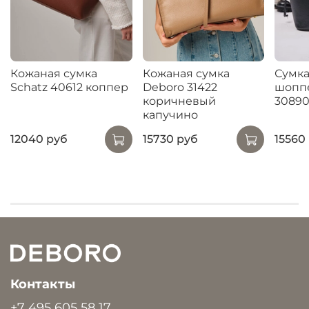
Кожаная сумка
Кожаная сумка
Сумка
Schatz 40612 коппер
Deboro 31422
шопп
коричневый
3089
капучино
12040 руб
15730 руб
15560
Контакты
+7 495 605 58 17