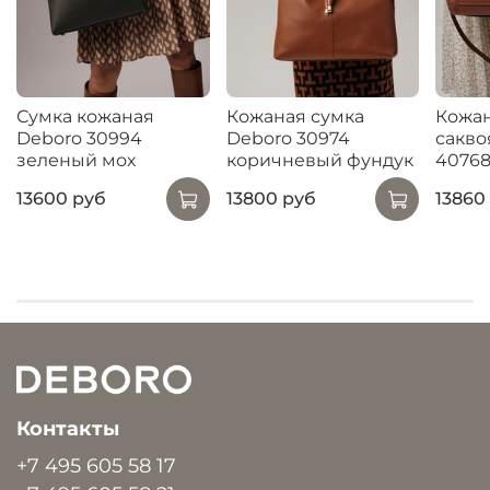
Сумка кожаная
Кожаная сумка
Кожан
Deboro 30994
Deboro 30974
сакво
зеленый мох
коричневый фундук
40768
13600 руб
13800 руб
13860
Контакты
+7 495 605 58 17