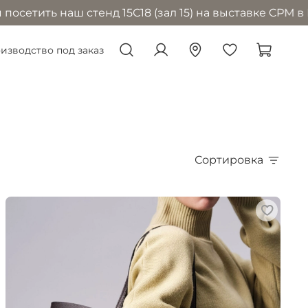
ш стенд 15С18 (зал 15) на выставке CPM в Москве с 1
изводство под заказ
Сортировка