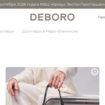
026 года в МВЦ «Крокус Экспо»
Приглашаем посетить на
Про
опперы
Шопперы в Наро-Фоминске