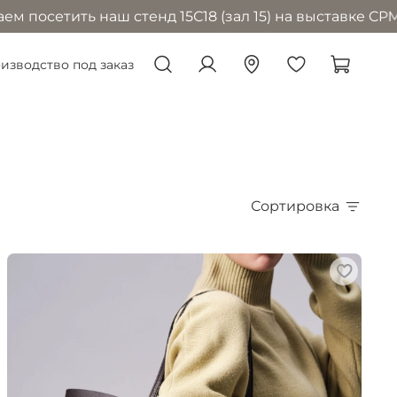
наш стенд 15С18 (зал 15) на выставке CPM в Москве с
изводство под заказ
Сортировка