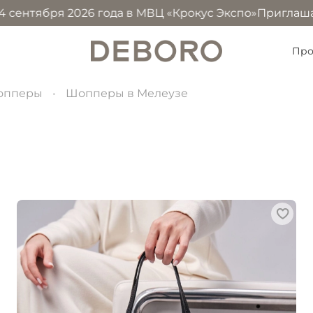
 2026 года в МВЦ «Крокус Экспо»
Приглашаем посетить 
Про
опперы
Шопперы в Мелеузе