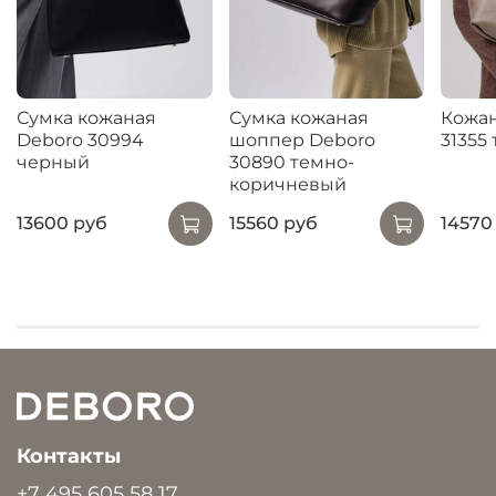
Сумка кожаная
Сумка кожаная
Кожан
Deboro 30994
шоппер Deboro
31355 
черный
30890 темно-
коричневый
13600 руб
15560 руб
14570
Контакты
+7 495 605 58 17