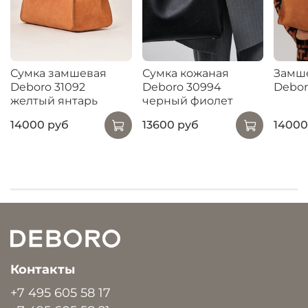
Сумка замшевая
Сумка кожаная
Замше
Deboro 31092
Deboro 30994
Debor
желтый янтарь
черный фиолет
14000 руб
13600 руб
14000
Контакты
+7 495 605 58 17