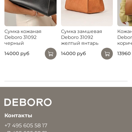
Сумка кожаная
Сумка замшевая
Кожан
Deboro 31092
Deboro 31092
Debor
черный
желтый янтарь
корич
14000 руб
14000 руб
13960
Контакты
+7 495 605 58 17