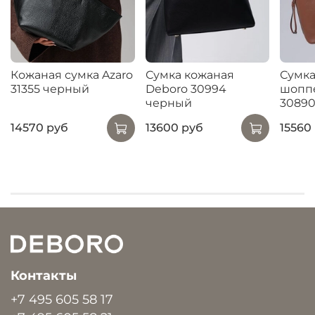
Кожаная сумка Azaro
Сумка кожаная
Сумка
31355 черный
Deboro 30994
шопп
черный
30890
14570 руб
13600 руб
15560
Контакты
+7 495 605 58 17