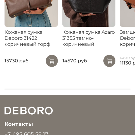
Кожаная сумка
Кожаная сумка Azaro
Замше
Deboro 31422
31355 темно-
Debor
коричневый торф
коричневый
кори
14840 ру
15730 руб
14570 руб
11130 
Контакты
+7 495 605 58 17