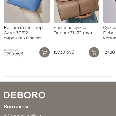
Кожаный шоппер
Кожаная сумка
Сумка
Azaro 30612
Deboro 31422 тауп
Debor
сиреневый закат
черн
13000 руб
15730 руб
12780
9750 руб
Контакты
+7 495 605 58 17