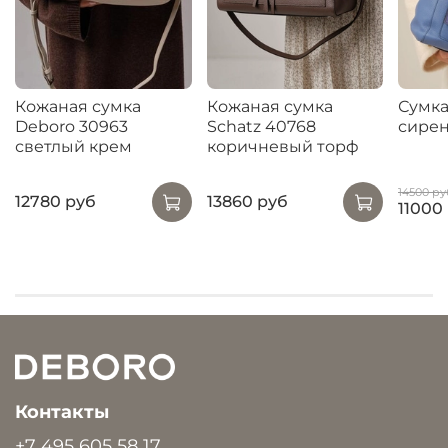
Кожаная сумка
Кожаная сумка
Сумка
Deboro 30963
Schatz 40768
сирен
светлый крем
коричневый торф
14500 ру
12780 руб
13860 руб
11000
Контакты
+7 495 605 58 17