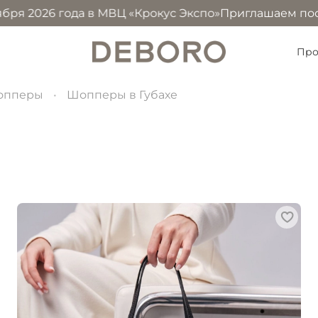
года в МВЦ «Крокус Экспо»
Приглашаем посетить наш ст
Про
опперы
Шопперы в Губахе