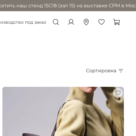
енд 15С18 (зал 15) на выставке CPM в Москве с 1 по 
изводство под заказ
Сортировка