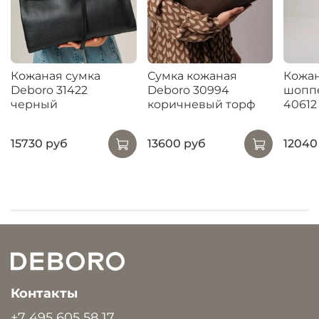
Кожаная сумка
Сумка кожаная
Кожан
Deboro 31422
Deboro 30994
шоппе
черный
коричневый торф
40612
15730 руб
13600 руб
12040
Контакты
+7 495 605 58 17