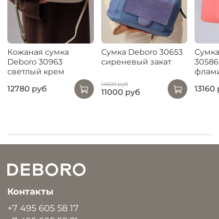
Кожаная сумка
Сумка Deboro 30653
Сумка
Deboro 30963
сиреневый закат
30586
светлый крем
флам
14500 руб
12780 руб
13160
11000 руб
Контакты
+7 495 605 58 17