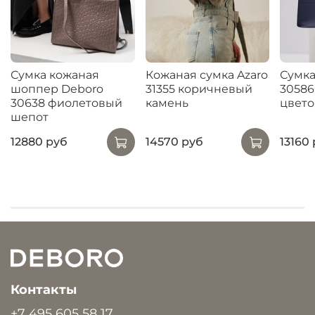
Сумка кожаная
Кожаная сумка Azaro
Сумка
шоппер Deboro
31355 коричневый
30586
30638 фиолетовый
камень
цвето
шепот
12880 руб
14570 руб
13160
Контакты
+7 495 605 58 17