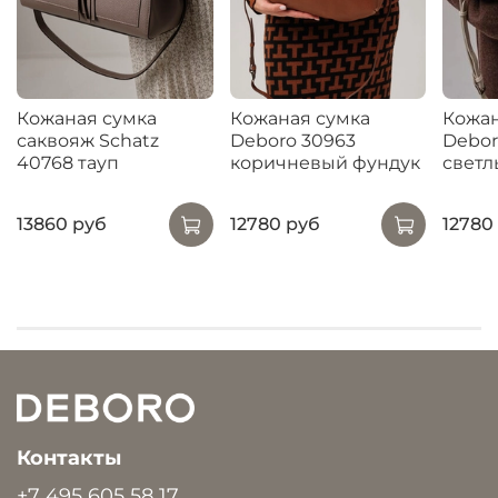
Кожаная сумка
Кожаная сумка
Кожан
саквояж Schatz
Deboro 30963
Debor
40768 тауп
коричневый фундук
светл
13860 руб
12780 руб
12780
Контакты
+7 495 605 58 17