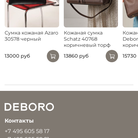
Сумка кожаная Azaro
Кожаная сумка
Кожан
30578 черный
Schatz 40768
Debor
коричневый торф
кори
13000 руб
13860 руб
15730
Контакты
+7 495 605 58 17