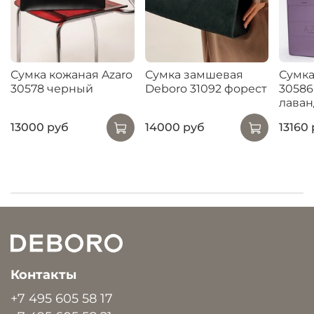
Сумка кожаная Azaro
Сумка замшевая
Сумка
30578 черный
Deboro 31092 форест
30586
лаван
13000 руб
14000 руб
13160
Контакты
+7 495 605 58 17