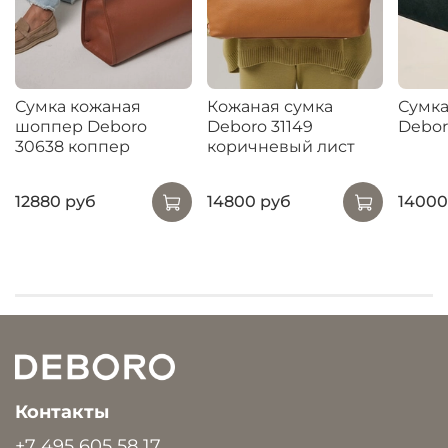
Сумка кожаная
Кожаная сумка
Сумка
шоппер Deboro
Deboro 31149
Debor
30638 коппер
коричневый лист
12880 руб
14800 руб
14000
Контакты
+7 495 605 58 17