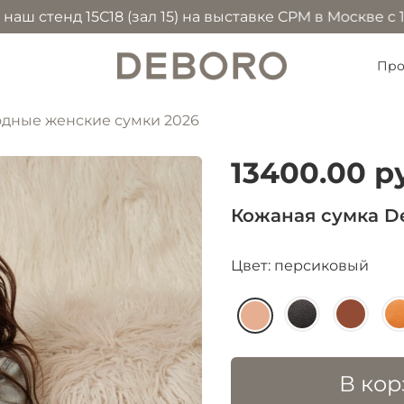
енд 15С18 (зал 15) на выставке CPM в Москве с 1 по 
Про
дные женские сумки 2026
13400.00 р
Кожаная сумка D
Цвет: персиковый
В кор