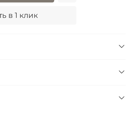
ь в 1 клик
а