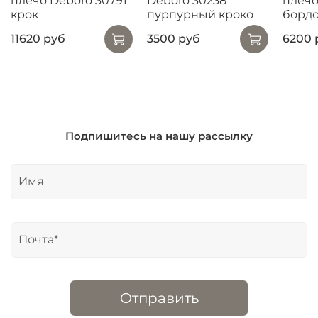
плечо Deboro 30791
Deboro 30238
плечо
крок
пурпурный кроко
борд
11620 руб
3500 руб
6200 
Подпишитесь на нашу рассылку
Отправить