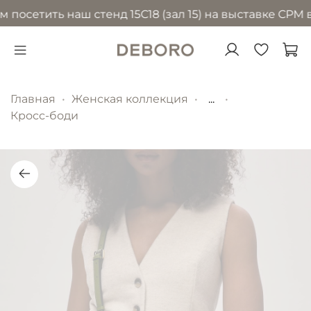
тить наш стенд 15С18 (зал 15) на выставке CPM в Мос
Главная
Женская коллекция
...
Кросс-боди