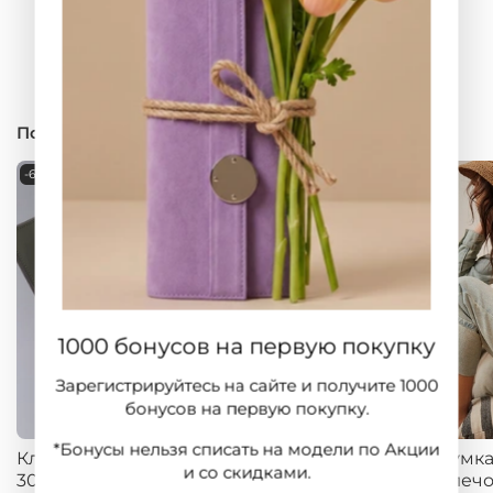
Похожие товары
-65%
-39%
1000 бонусов на первую покупку
Зарегистрируйтесь на сайте и получите 1000
бонусов на первую покупку.
*Бонусы нельзя списать на модели по Акции
Клатч кожаный Azaro
Кожаная кросс-боди
Сумка
и со скидками.
30647 дремучий лес
Deboro 30432
плечо