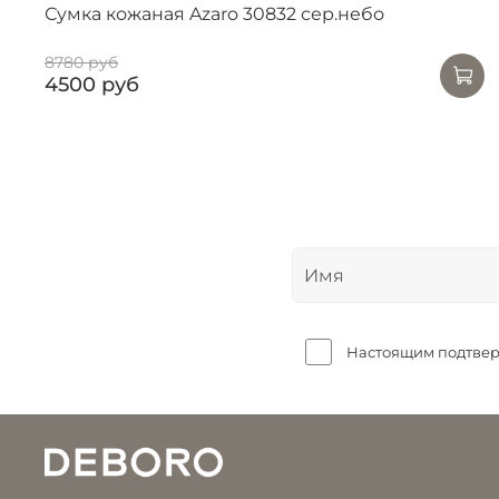
Сумка кожаная Azaro 30832 сер.небо
8780 руб
4500 руб
Настоящим подтверж