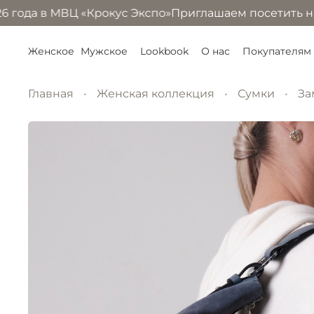
ода в МВЦ «Крокус Экспо»
Приглашаем посетить наш сте
Женское
Мужское
Lookbook
О нас
Покупателям
Главная
Женская коллекция
Сумки
За