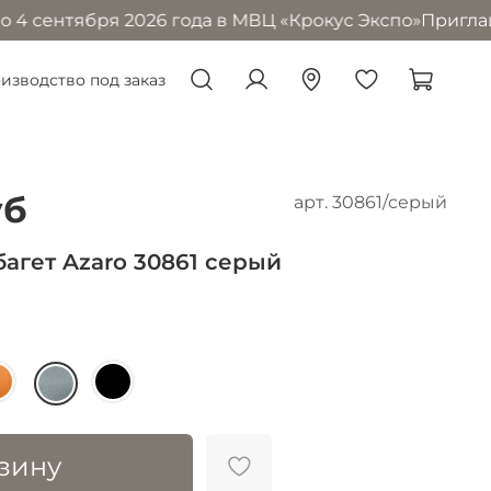
 сентября 2026 года в МВЦ «Крокус Экспо»
Приглашаем 
изводство под заказ
уб
арт.
30861/серый
агет Azaro 30861 серый
зину