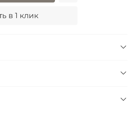
ь в 1 клик
а