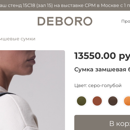
нд 15С18 (зал 15) на выставке CPM в Москве с 1 по 4
Про
мшевые сумки
13550.00 р
Сумка замшевая б
Цвет: серо-голубой
В кор