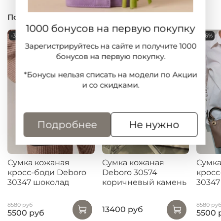
Похожие товары
1000 бонусов на первую покупку
-36%
-36%
Зарегистрируйтесь на сайте и получите 1000
бонусов на первую покупку.
*Бонусы нельзя списать на модели по Акции
и со скидками.
Подробнее
Не нужно
Сумка кожаная
Сумка кожаная
Сумка
кросс-боди Deboro
Deboro 30574
кросс
30347 шоколад
коричневый камень
30347
8580 руб
8580 ру
13400 руб
5500 руб
5500 