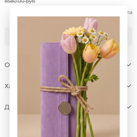
8580.00 руб
арт.
30347/таупе фавола
Купить в 1 клик
Описание
Характеристики
Доставка и оплата