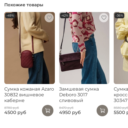
Похожие товары
-49%
-42%
-36%
Сумка кожаная Azaro
Замшевая сумка
Сумка
30832 вишневое
Deboro 3017
кросс
каберне
сливовый
30347
8780 руб
8470 руб
8580 ру
4500 руб
4950 руб
5500 