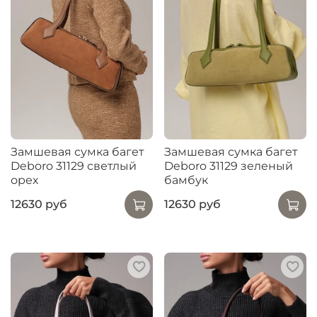
Замшевая сумка багет
Замшевая сумка багет
Deboro 31129 светлый
Deboro 31129 зеленый
орех
бамбук
12630 руб
12630 руб