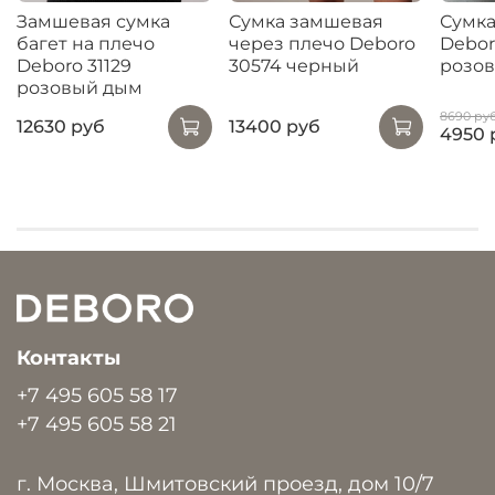
Замшевая сумка
Сумка замшевая
Сумка
багет на плечо
через плечо Deboro
Debor
Deboro 31129
30574 черный
розо
розовый дым
8690 ру
12630 руб
13400 руб
4950 
Контакты
+7 495 605 58 17
+7 495 605 58 21
г. Москва, Шмитовский проезд, дом 10/7