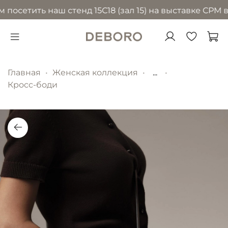
сетить наш стенд 15С18 (зал 15) на выставке CPM в М
Главная
Женская коллекция
...
Кросс-боди