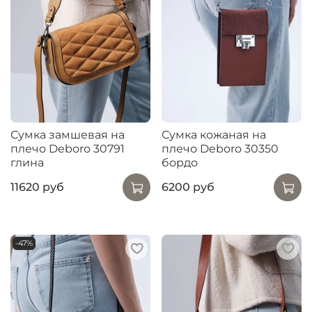
Сумка замшевая на
Сумка кожаная на
плечо Deboro 30791
плечо Deboro 30350
глина
бордо
11620 руб
6200 руб
-47%