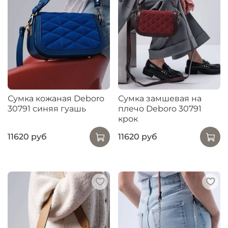
Сумка кожаная Deboro
Сумка замшевая на
30791 синяя гуашь
плечо Deboro 30791
крок
11620 руб
11620 руб