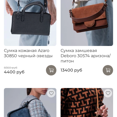
Сумка кожаная Azaro
Сумка замшевая
30850 черный-звезды
Deboro 30574 аризона/
питон
8360 руб
13400 руб
4400 руб