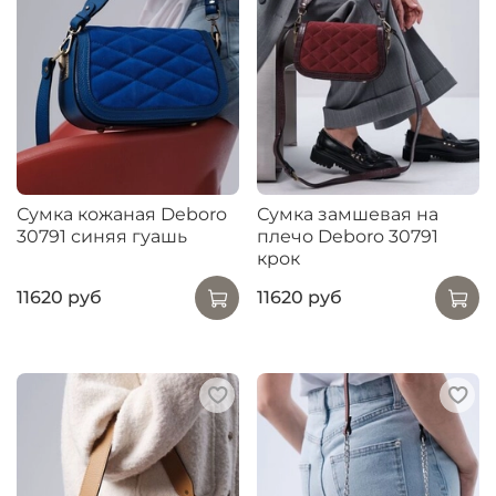
Сумка кожаная Deboro
Сумка замшевая на
30791 синяя гуашь
плечо Deboro 30791
крок
11620 руб
11620 руб