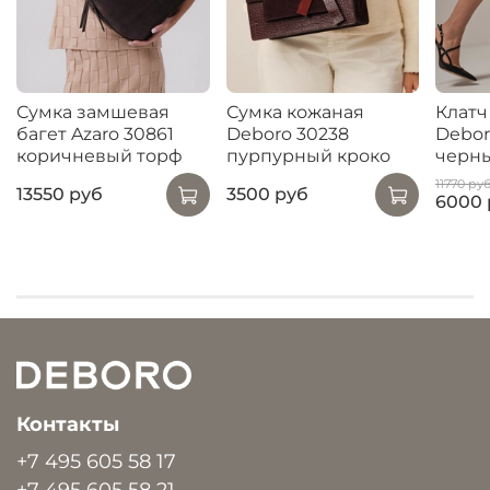
Сумка замшевая
Сумка кожаная
Клат
багет Azaro 30861
Deboro 30238
Debor
коричневый торф
пурпурный кроко
черн
11770 ру
13550 руб
3500 руб
6000 
Контакты
+7 495 605 58 17
+7 495 605 58 21