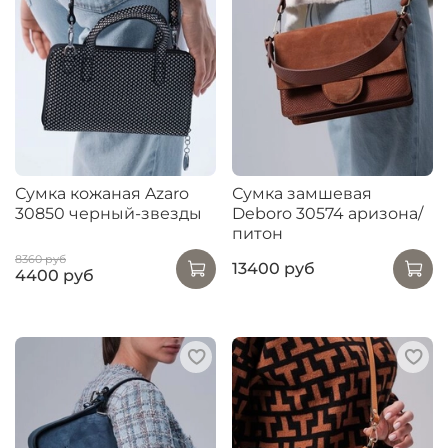
Сумка кожаная Azaro
Сумка замшевая
30850 черный-звезды
Deboro 30574 аризона/
питон
8360 руб
13400 руб
4400 руб