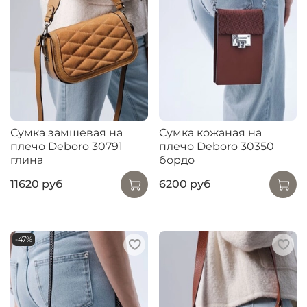
Сумка замшевая на
Сумка кожаная на
плечо Deboro 30791
плечо Deboro 30350
глина
бордо
11620 руб
6200 руб
-47%