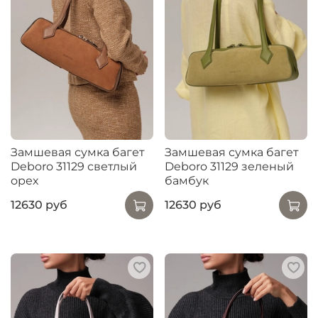
Замшевая сумка багет
Замшевая сумка багет
Deboro 31129 светлый
Deboro 31129 зеленый
орех
бамбук
12630 руб
12630 руб