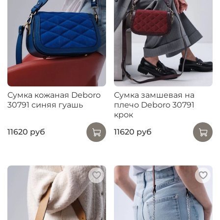
Сумка кожаная Deboro
Сумка замшевая на
30791 синяя гуашь
плечо Deboro 30791
крок
11620 руб
11620 руб