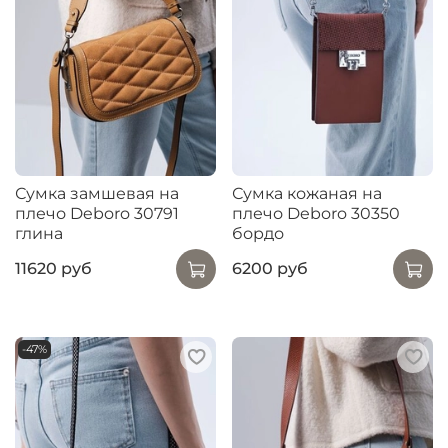
Сумка замшевая на
Сумка кожаная на
плечо Deboro 30791
плечо Deboro 30350
глина
бордо
11620 руб
6200 руб
-47%