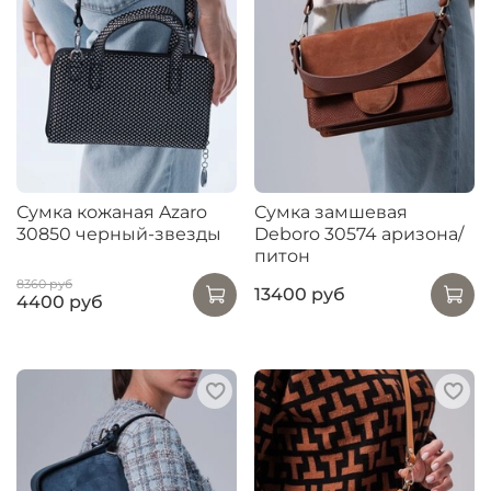
Сумка кожаная Azaro
Сумка замшевая
30850 черный-звезды
Deboro 30574 аризона/
питон
8360 руб
13400 руб
4400 руб