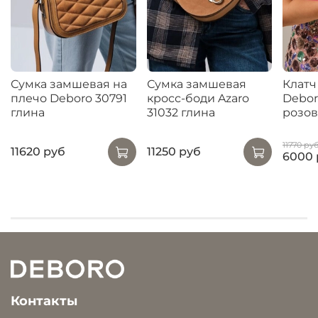
Сумка замшевая на
Сумка замшевая
Клат
плечо Deboro 30791
кросс-боди Azaro
Debor
глина
31032 глина
розов
11770 ру
11620 руб
11250 руб
6000 
Контакты