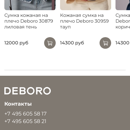
Сумка кожаная на
Кожаная сумка на
Сумка
плечо Deboro 30879
плечо Deboro 30959
Debor
лиловая тень
тауп
кори
12000 руб
14300 руб
14300
Контакты
+7 495 605 58 17
+7 495 605 58 21