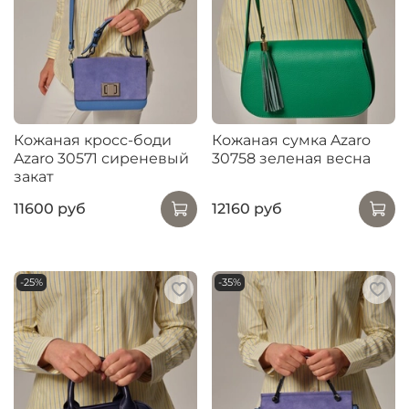
Кожаная кросс-боди
Кожаная сумка Azaro
Azaro 30571 сиреневый
30758 зеленая весна
закат
11600 руб
12160 руб
-25%
-35%