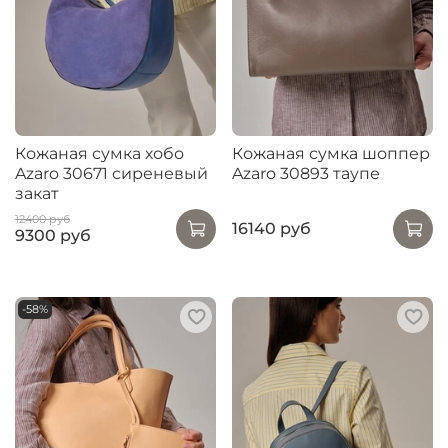
Кожаная сумка хобо
Кожаная сумка шоппер
Azaro 30671 сиреневый
Azaro 30893 таупе
закат
12400 руб
16140 руб
9300 руб
-58%