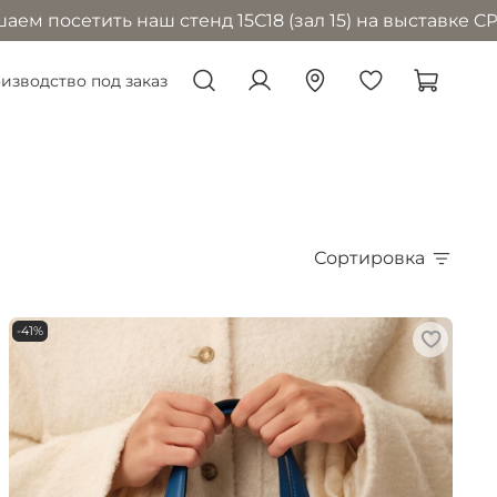
наш стенд 15С18 (зал 15) на выставке CPM в Москве с
изводство под заказ
Сортировка
-41%