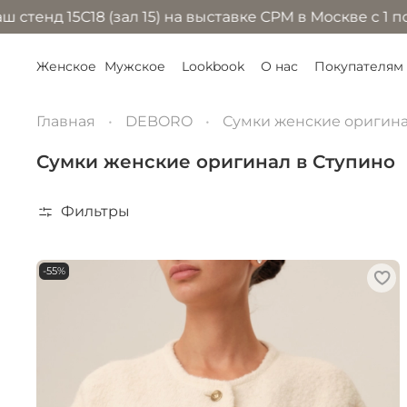
 (зал 15) на выставке CPM в Москве с 1 по 4 сентября
Женское
Мужское
Lookbook
О нас
Покупателям
Главная
DEBORO
Сумки женские оригин
Сумки женские оригинал в Ступино
Фильтры
-55%