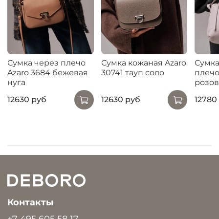
Сумка через плечо
Сумка кожаная Azaro
Сумка
Azaro 3684 бежевая
30741 тауп соло
плечо
нуга
розо
12630 руб
12630 руб
12780
Контакты
+7 495 605 58 17