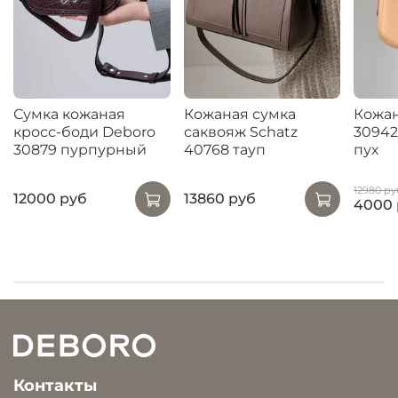
Сумка кожаная
Кожаная сумка
Кожан
кросс-боди Deboro
саквояж Schatz
30942
30879 пурпурный
40768 тауп
пух
12980 ру
12000 руб
13860 руб
4000 
Контакты